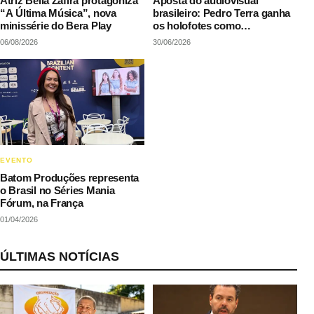
Atriz Bella Zafira protagoniza
Aposta do audiovisual
“A Última Música”, nova
brasileiro: Pedro Terra ganha
minissérie do Bera Play
os holofotes como
protagonista de “Ainda que
06/08/2026
30/06/2026
seja festa”
EVENTO
Batom Produções representa
o Brasil no Séries Mania
Fórum, na França
01/04/2026
ÚLTIMAS NOTÍCIAS