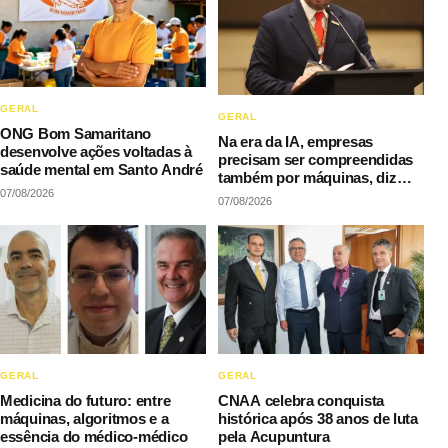
GERAL
GERAL
ONG Bom Samaritano
Na era da IA, empresas
desenvolve ações voltadas à
precisam ser compreendidas
saúde mental em Santo André
também por máquinas, diz
07/08/2026
LAQI
07/08/2026
GERAL
GERAL
Medicina do futuro: entre
CNAA celebra conquista
máquinas, algoritmos e a
histórica após 38 anos de luta
essência do médico-médico
pela Acupuntura