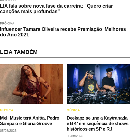
ANTERIOR
LIA fala sobre nova fase da carreira: “Quero criar
canções mais profundas”
PRÓXIMA
Infuencer Tamara Oliveira recebe Premiação ‘Melhores
do Ano 2021’
LEIA TAMBÉM
MÚSICA
MÚSICA
Meli Music terá Anitta, Pedro
Deekapz se une a Kaytranada
Sampaio e Gloria Groove
e BK’ em sequência de shows
históricos em SP e RJ
05/08/2026
05/08/2026