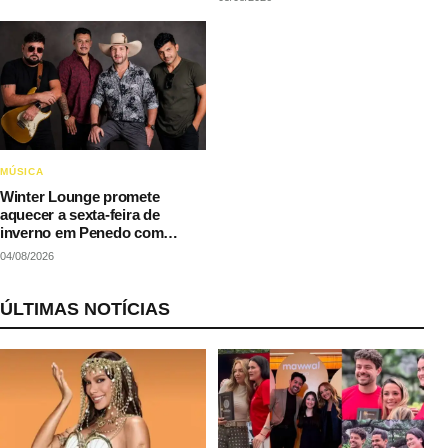
MÚSICA
Winter Lounge promete
aquecer a sexta-feira de
inverno em Penedo com
música e gastronomia
04/08/2026
ÚLTIMAS NOTÍCIAS