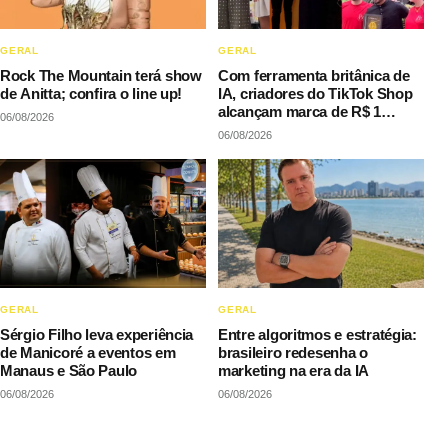
GERAL
GERAL
Rock The Mountain terá show
Com ferramenta britânica de
de Anitta; confira o line up!
IA, criadores do TikTok Shop
alcançam marca de R$ 1
06/08/2026
milhão em vendas sem
06/08/2026
precisar decorar roteiros
GERAL
GERAL
Sérgio Filho leva experiência
Entre algoritmos e estratégia:
de Manicoré a eventos em
brasileiro redesenha o
Manaus e São Paulo
marketing na era da IA
06/08/2026
06/08/2026