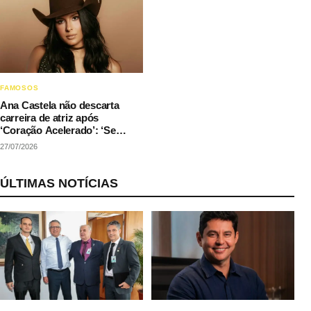
FAMOSOS
Ana Castela não descarta
carreira de atriz após
‘Coração Acelerado’: ‘Se
couber na agenda’
27/07/2026
ÚLTIMAS NOTÍCIAS