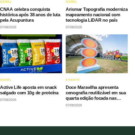
GERAL
GERAL
CNAA celebra conquista
Arismar Topografia moderniza
histórica após 38 anos de luta
mapeamento nacional com
pela Acupuntura
tecnologia LiDAR no país
07/08/2026
07/08/2026
GERAL
EVENTO
Active Life aposta em snack
Doce Maravilha apresenta
salgado com 10g de proteína
cenografia reutilizável em sua
quarta edição focada nas
07/08/2026
manifestações populares
07/08/2026