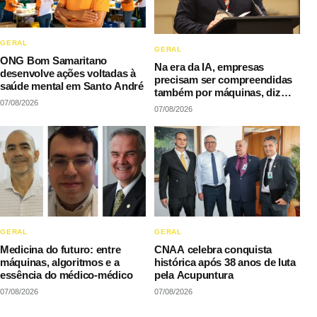
GERAL
GERAL
ONG Bom Samaritano
Na era da IA, empresas
desenvolve ações voltadas à
precisam ser compreendidas
saúde mental em Santo André
também por máquinas, diz
07/08/2026
LAQI
07/08/2026
GERAL
GERAL
Medicina do futuro: entre
CNAA celebra conquista
máquinas, algoritmos e a
histórica após 38 anos de luta
essência do médico-médico
pela Acupuntura
07/08/2026
07/08/2026