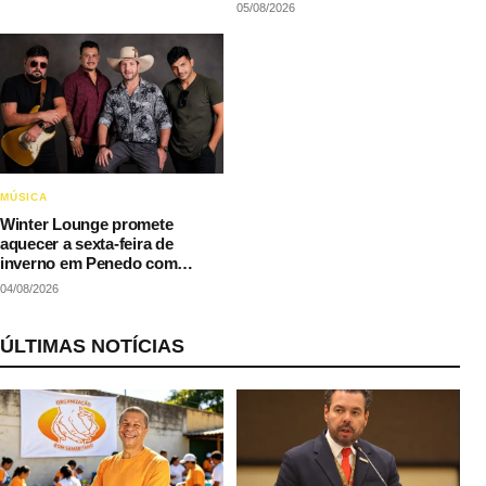
05/08/2026
MÚSICA
Winter Lounge promete
aquecer a sexta-feira de
inverno em Penedo com
música e gastronomia
04/08/2026
ÚLTIMAS NOTÍCIAS