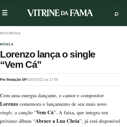
Início
›
Música
MÚSICA
Lorenzo lança o single
“Vem Cá”
Por Redação SP
01/07/2022 às 17:00
Com uma energia dançante, o cantor e compositor
Lorenzo
comemora o lançamento de seu mais novo
Vem Cá
single
, a canção “
”. A faixa, que integra seu
Abrace a Lua Cheia
próximo álbum “
”,
já está disponível