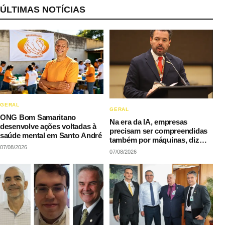
ÚLTIMAS NOTÍCIAS
GERAL
GERAL
ONG Bom Samaritano
Na era da IA, empresas
desenvolve ações voltadas à
precisam ser compreendidas
saúde mental em Santo André
também por máquinas, diz
07/08/2026
LAQI
07/08/2026