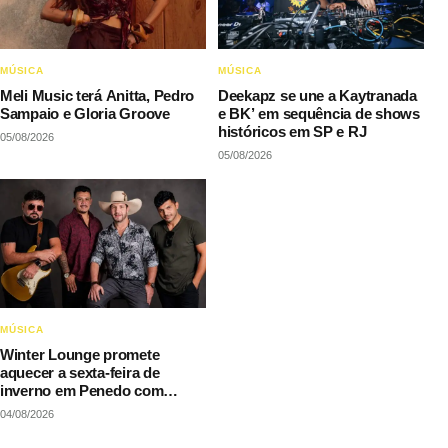
MÚSICA
MÚSICA
Meli Music terá Anitta, Pedro
Deekapz se une a Kaytranada
Sampaio e Gloria Groove
e BK’ em sequência de shows
históricos em SP e RJ
05/08/2026
05/08/2026
MÚSICA
Winter Lounge promete
aquecer a sexta-feira de
inverno em Penedo com
música e gastronomia
04/08/2026