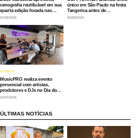
cenografia reutilizável em sua
único em São Paulo na festa
quarta edição focada nas
Tangerica antes de
manifestações populares
apresentação no Rock in Rio
07/08/2026
05/08/2026
EVENTO
MusicPRO realiza evento
presencial com artistas,
produtores e DJs no Dia do
Rap
31/07/2026
ÚLTIMAS NOTÍCIAS