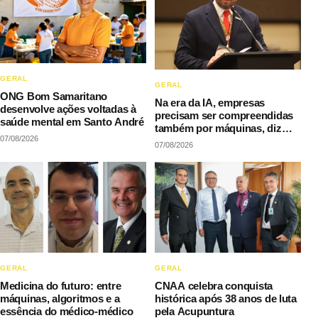
GERAL
GERAL
ONG Bom Samaritano
Na era da IA, empresas
desenvolve ações voltadas à
precisam ser compreendidas
saúde mental em Santo André
também por máquinas, diz
07/08/2026
LAQI
07/08/2026
GERAL
GERAL
Medicina do futuro: entre
CNAA celebra conquista
máquinas, algoritmos e a
histórica após 38 anos de luta
essência do médico-médico
pela Acupuntura