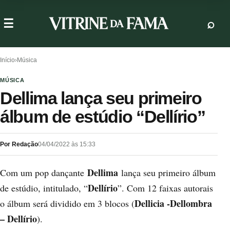
Início
›
Música
MÚSICA
Dellima lança seu primeiro
álbum de estúdio “Dellírio”
Por Redação
04/04/2022 às 15:33
Dellima
Com um pop dançante
lança seu primeiro álbum
Dellírio
de estúdio, intitulado, “
”. Com 12 faixas autorais
Dellicia -Dellombra
o álbum será dividido em 3 blocos (
– Dellírio
).