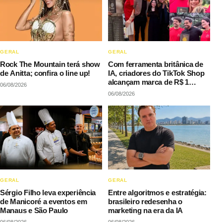
GERAL
GERAL
Rock The Mountain terá show
Com ferramenta britânica de
de Anitta; confira o line up!
IA, criadores do TikTok Shop
alcançam marca de R$ 1
06/08/2026
milhão em vendas sem
06/08/2026
precisar decorar roteiros
GERAL
GERAL
Sérgio Filho leva experiência
Entre algoritmos e estratégia:
de Manicoré a eventos em
brasileiro redesenha o
Manaus e São Paulo
marketing na era da IA