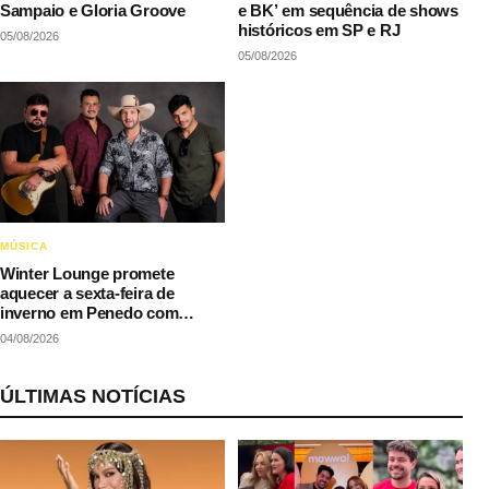
Sampaio e Gloria Groove
e BK’ em sequência de shows
históricos em SP e RJ
05/08/2026
05/08/2026
MÚSICA
Winter Lounge promete
aquecer a sexta-feira de
inverno em Penedo com
música e gastronomia
04/08/2026
ÚLTIMAS NOTÍCIAS