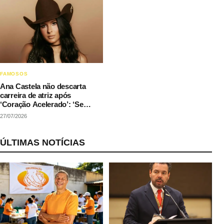
FAMOSOS
Ana Castela não descarta
carreira de atriz após
‘Coração Acelerado’: ‘Se
couber na agenda’
27/07/2026
ÚLTIMAS NOTÍCIAS