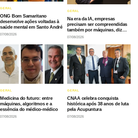
GERAL
GERAL
ONG Bom Samaritano
Na era da IA, empresas
desenvolve ações voltadas à
precisam ser compreendidas
saúde mental em Santo André
também por máquinas, diz
07/08/2026
LAQI
07/08/2026
GERAL
GERAL
Medicina do futuro: entre
CNAA celebra conquista
máquinas, algoritmos e a
histórica após 38 anos de luta
essência do médico-médico
pela Acupuntura
07/08/2026
07/08/2026