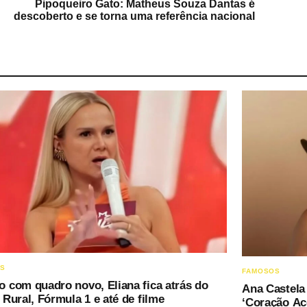
Pipoqueiro Gato: Matheus Souza Dantas é
descoberto e se torna uma referência nacional
OS
FAMOSOS
 com quadro novo, Eliana fica atrás do
Ana Castela 
Rural, Fórmula 1 e até de filme
‘Coração Ac