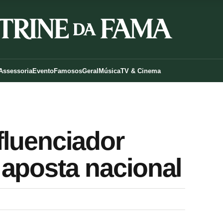
Assessoria
Evento
Famosos
Geral
Música
TV & Cinema
fluenciador
aposta nacional