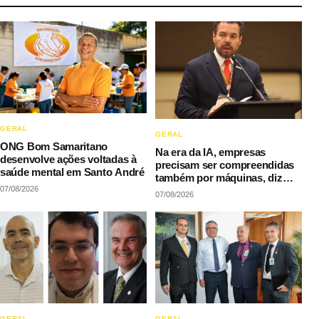
GERAL
GERAL
ONG Bom Samaritano
Na era da IA, empresas
desenvolve ações voltadas à
precisam ser compreendidas
saúde mental em Santo André
também por máquinas, diz
07/08/2026
LAQI
07/08/2026
GERAL
GERAL