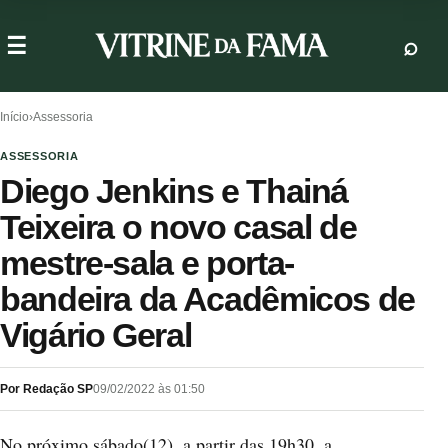
Início
›
Assessoria
ASSESSORIA
Diego Jenkins e Thainá
Teixeira o novo casal de
mestre-sala e porta-
bandeira da Acadêmicos de
Vigário Geral
Por Redação SP
09/02/2022 às 01:50
No próximo sábado(12), a partir das 19h30, a