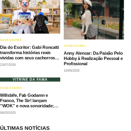
ASSESSORIA
ASSESSORIA
Dia do Escritor: Gabi Roncatti
transforma histórias reais
Anny Alencar: Da Paixão Pelo
vividas com seus cachorros
Hobby à Realização Pessoal e
em literatura de acolhimento
Profissional
23/07/2026
15/09/2025
VITRINE DA FAMA
ASSESSORIA
Willsbife, Fab Godamn e
Franco, The Sir! lançam
“WOK” e nova sonoridade;
confira!
06/03/2025
ÚLTIMAS NOTÍCIAS