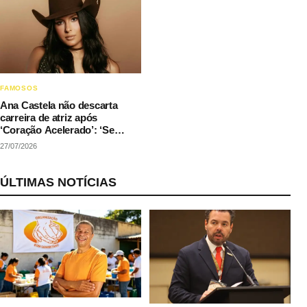
FAMOSOS
Ana Castela não descarta
carreira de atriz após
‘Coração Acelerado’: ‘Se
couber na agenda’
27/07/2026
ÚLTIMAS NOTÍCIAS