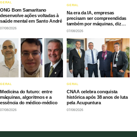
GERAL
GERAL
ONG Bom Samaritano
Na era da IA, empresas
desenvolve ações voltadas à
precisam ser compreendidas
saúde mental em Santo André
também por máquinas, diz
07/08/2026
LAQI
07/08/2026
GERAL
GERAL
Medicina do futuro: entre
CNAA celebra conquista
máquinas, algoritmos e a
histórica após 38 anos de luta
essência do médico-médico
pela Acupuntura
07/08/2026
07/08/2026